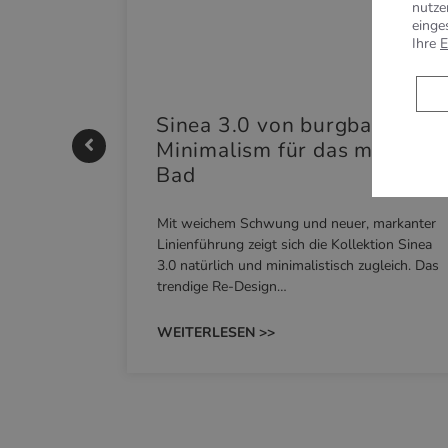
nutze
einge
Ihre
E
|
Sinea 3.0 von burgbad: Soft
Minimalism für das moderne
Bad
nskomfort
Mit weichem Schwung und neuer, markanter
M NEO
Linienführung zeigt sich die Kollektion Sinea
owohl zum
3.0 natürlich und minimalistisch zugleich. Das
trendige Re-Design…
WEITERLESEN >>