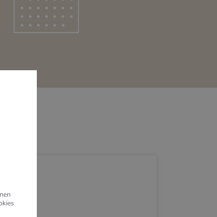
hnen
okies