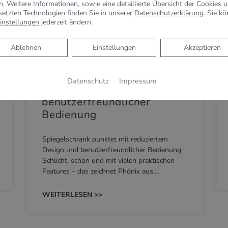
n. Weitere Informationen, sowie eine detaillierte Übersicht der Cookies 
setzten Technologien finden Sie in unserer
Datenschutzerklärung
. Sie k
instellungen
jederzeit ändern.
Ablehnen
Ablehnen
Einstellungen
Akzeptieren
KEUCO PHÖNIX –
Spiegelschrank punktet mit
Datenschutz
Impressum
reduziertem Design und
benutzerfreundlicher
Bedienung
Spiegelschrank punktet mit reduziertem
Design und benutzerfreundlicher Bedienung
Schlicht, schön und mit vielen praktischen
Features – das zeichnet Phönix aus.…
WEITERLESEN >>