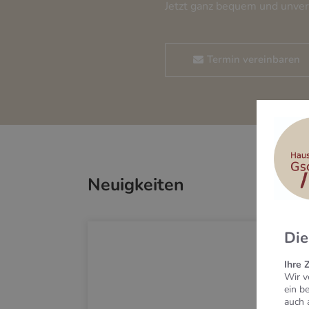
Jetzt ganz bequem und unver
Termin vereinbaren
Neuigkeiten
Die
Ihre 
Wir v
ein b
auch 