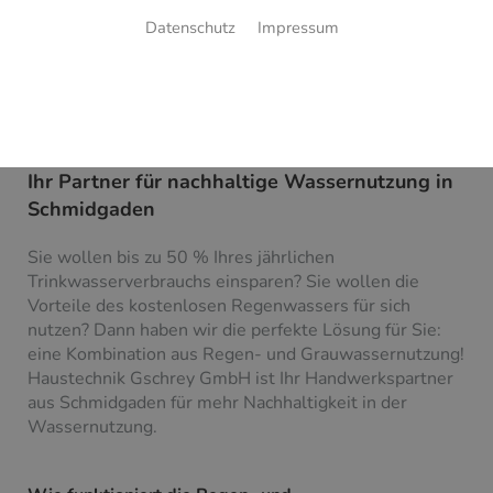
Datenschutz
Impressum
Regen- und Grauwassernutzung
Ihr Partner für nachhaltige Wassernutzung in
Schmidgaden
Sie wollen bis zu 50 % Ihres jährlichen
Trinkwasserverbrauchs einsparen? Sie wollen die
Vorteile des kostenlosen Regenwassers für sich
nutzen? Dann haben wir die perfekte Lösung für Sie:
eine Kombination aus Regen- und Grauwassernutzung!
Haustechnik Gschrey GmbH ist Ihr Handwerkspartner
aus Schmidgaden für mehr Nachhaltigkeit in der
Wassernutzung.