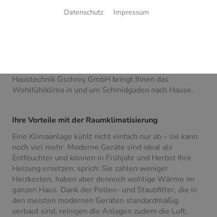
Ihr Wohlfühlklima, jederzeit
Datenschutz
Impressum
Klimaanlagen in Geschäften und Büros sind inzwischen
Standard, aber im privaten Bereich scheint außerhalb
des Autos kaum jemand eine solche Anlage zu nutzen.
Dabei sind die Vorteile groß und die Betriebskosten,
dank der Energieeffizienz moderner Geräte, niedrig.
Haustechnik Gschrey GmbH bringt Ihnen das
Wohlfühlklima in und um Schmidgaden nach Hause.
Ihre Vorteile mit der Raumklimatisierung
Eine Klimaanlage kühlt nicht einfach nur ab – sie kann
noch viel mehr. Moderne Geräte sind ideal als
Entfeuchter und können in Frühjahr und Herbst Ihre
Heizung ersetzen; sprich: Sie zahlen weniger
Heizkosten, haben aber dennoch wohlige Wärme im
ganzen Haus. Dank der Pollen- und Staubfilter, die in
den meisten modernen Geräten standardmäßig
verbaut sind, reinigen die Anlagen zudem die Luft,